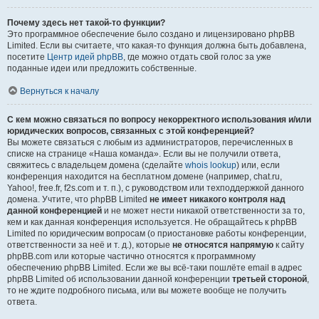
Почему здесь нет такой-то функции?
Это программное обеспечение было создано и лицензировано phpBB
Limited. Если вы считаете, что какая-то функция должна быть добавлена,
посетите
Центр идей phpBB
, где можно отдать свой голос за уже
поданные идеи или предложить собственные.
Вернуться к началу
С кем можно связаться по вопросу некорректного использования и/или
юридических вопросов, связанных с этой конференцией?
Вы можете связаться с любым из администраторов, перечисленных в
списке на странице «Наша команда». Если вы не получили ответа,
свяжитесь с владельцем домена (сделайте
whois lookup
) или, если
конференция находится на бесплатном домене (например, chat.ru,
Yahoo!, free.fr, f2s.com и т. п.), с руководством или техподдержкой данного
домена. Учтите, что phpBB Limited
не имеет никакого контроля над
данной конференцией
и не может нести никакой ответственности за то,
кем и как данная конференция используется. Не обращайтесь к phpBB
Limited по юридическим вопросам (о приостановке работы конференции,
ответственности за неё и т. д.), которые
не относятся напрямую
к сайту
phpBB.com или которые частично относятся к программному
обеспечению phpBB Limited. Если же вы всё-таки пошлёте email в адрес
phpBB Limited об использовании данной конференции
третьей стороной
,
то не ждите подробного письма, или вы можете вообще не получить
ответа.