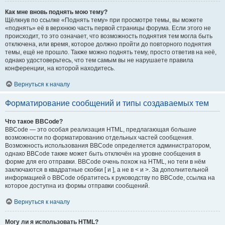
Как мне вновь поднять мою тему?
Щёлкнув по ссылке «Поднять тему» при просмотре темы, вы можете
«поднять» её в верхнюю часть первой страницы форума. Если этого не
происходит, то это означает, что возможность поднятия тем могла быть
отключена, или время, которое должно пройти до повторного поднятия
темы, ещё не прошло. Также можно поднять тему, просто ответив на неё,
однако удостоверьтесь, что тем самым вы не нарушаете правила
конференции, на которой находитесь.
Вернуться к началу
Форматирование сообщений и типы создаваемых тем
Что такое BBCode?
BBCode — это особая реализация HTML, предлагающая большие
возможности по форматированию отдельных частей сообщения.
Возможность использования BBCode определяется администратором,
однако BBCode также может быть отключён на уровне сообщения в
форме для его отправки. BBCode очень похож на HTML, но теги в нём
заключаются в квадратные скобки [ и ], а не в < и >. За дополнительной
информацией о BBCode обратитесь к руководству по BBCode, ссылка на
которое доступна из формы отправки сообщений.
Вернуться к началу
Могу ли я использовать HTML?