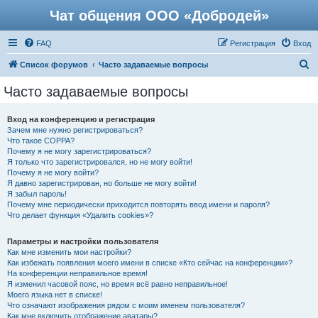
Чат общения ООО «Добродей»
FAQ
Регистрация
Вход
П
Список форумов
Часто задаваемые вопросы
о
Часто задаваемые вопросы
и
с
Вход на конференцию и регистрация
Зачем мне нужно регистрироваться?
к
Что такое COPPA?
Почему я не могу зарегистрироваться?
Я только что зарегистрировался, но не могу войти!
Почему я не могу войти?
Я давно зарегистрирован, но больше не могу войти!
Я забыл пароль!
Почему мне периодически приходится повторять ввод имени и пароля?
Что делает функция «Удалить cookies»?
Параметры и настройки пользователя
Как мне изменить мои настройки?
Как избежать появления моего имени в списке «Кто сейчас на конференции»?
На конференции неправильное время!
Я изменил часовой пояс, но время всё равно неправильное!
Моего языка нет в списке!
Что означают изображения рядом с моим именем пользователя?
Как мне включить отображение аватары?