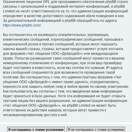
Ограничения лицензии GPL для программного обеспечения phpBB строго
связаны с организацией и поддержкой интернет-конференций, и phpBB
Limited не несёт ответственности за то, что администрация конференций
определяет в качестве допустимого содержания и/или поведения в них.
За дополнительной информацией о phpBB обращайтесь по адресу
https://www.phpbb.com/
.
Вы соглашаетесь не размещать оскорбительных, угрожающих,
клеветнических сообщений, порнографических сообщений, призывов к
национальной розни и прочих сообщений, которые могут нарушить
законы вашей страны, страны, которая предоставляет услуги хостинга
для форумов «Чат общения ООО «Добродей»» или международное
право. Попытки размещения таких сообщений могут привести к вашему
немедленному отключению от конференции, при этом ваш провайдер
будет поставлен в известность, если мы сочтём это нужным. IP-адреса
всех сообщений сохраняются для возможности проведения такой
политики. Вы соглашаетесь с тем, что администраторы форумов «Чат
общения ООО «Добродей»» имеют право удалить, отредактировать,
перенести или закрыть любую тему в любое время по своему усмотрению.
Как пользователь вы согласны с тем, что введённая вами информация
будет храниться в базе данных. Хотя эта информация не будет открыта
третьим лицам без вашего разрешения, ни администрация конференции
«Чат общения ООО «Добродей»», ни phpBB Limited не может быть
ответственна за действия хакеров, которые могут привести к
несанкционированному доступу к ней.