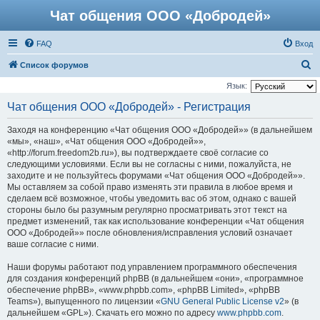
Чат общения ООО «Добродей»
FAQ
Вход
П
Список форумов
о
Язык:
и
Чат общения ООО «Добродей» - Регистрация
с
Заходя на конференцию «Чат общения ООО «Добродей»» (в дальнейшем
к
«мы», «наш», «Чат общения ООО «Добродей»»,
«http://forum.freedom2b.ru»), вы подтверждаете своё согласие со
следующими условиями. Если вы не согласны с ними, пожалуйста, не
заходите и не пользуйтесь форумами «Чат общения ООО «Добродей»».
Мы оставляем за собой право изменять эти правила в любое время и
сделаем всё возможное, чтобы уведомить вас об этом, однако с вашей
стороны было бы разумным регулярно просматривать этот текст на
предмет изменений, так как использование конференции «Чат общения
ООО «Добродей»» после обновления/исправления условий означает
ваше согласие с ними.
Наши форумы работают под управлением программного обеспечения
для создания конференций phpBB (в дальнейшем «они», «программное
обеспечение phpBB», «www.phpbb.com», «phpBB Limited», «phpBB
Teams»), выпущенного по лицензии «
GNU General Public License v2
» (в
дальнейшем «GPL»). Скачать его можно по адресу
www.phpbb.com
.