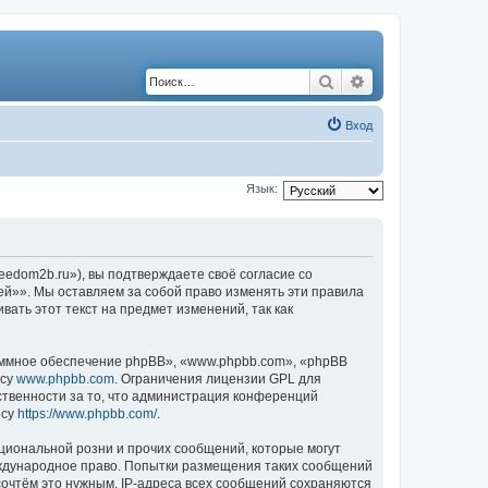
Поиск
Расширенный по
Вход
Язык:
edom2b.ru»), вы подтверждаете своё согласие со
й»». Мы оставляем за собой право изменять эти правила
ать этот текст на предмет изменений, так как
ммное обеспечение phpBB», «www.phpbb.com», «phpBB
есу
www.phpbb.com
. Ограничения лицензии GPL для
ственности за то, что администрация конференций
есу
https://www.phpbb.com/
.
циональной розни и прочих сообщений, которые могут
еждународное право. Попытки размещения таких сообщений
сочтём это нужным. IP-адреса всех сообщений сохраняются