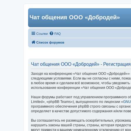
Чат общения ООО «Добродей»
Ссылки
FAQ
Список форумов
Чат общения ООО «Добродей» - Регистрация
Заходя на конференцию «Чат общения ООО «Добродей»» (в 
следующими условиями. Если вы не согласны с ними, пожа
в любое время и сделаем всё возможное, чтобы уведомить 
использование конференции «Чат общения ООО «Добродей
Наши форумы работают под управлением программного об
Limited», «phpBB Teams»), выпущенного по лицензии «
GNU 
программного обеспечения phpBB строго связаны с органи
определяет в качестве допустимого содержания и/или по
Вы соглашаетесь не размещать оскорбительных, угрожающ
нарушить законы вашей страны, страны, которая предост
могут привести к вашему немедленному отключению от кон