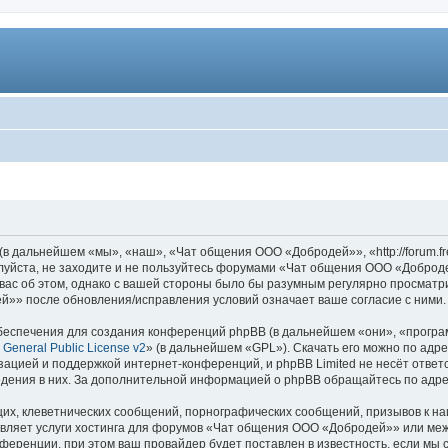
дальнейшем «мы», «наш», «Чат общения ООО «Добродей»», «http://forum.fre
луйста, не заходите и не пользуйтесь форумами «Чат общения ООО «Доброде
вас об этом, однако с вашей стороны было бы разумным регулярно просматрив
»» после обновления/исправления условий означает ваше согласие с ними.
еспечения для создания конференций phpBB (в дальнейшем «они», «програ
General Public License v2
» (в дальнейшем «GPL»). Скачать его можно по адр
зацией и поддержкой интернет-конференций, и phpBB Limited не несёт ответ
ведения в них. За дополнительной информацией о phpBB обращайтесь по адр
их, клеветнических сообщений, порнографических сообщений, призывов к на
авляет услуги хостинга для форумов «Чат общения ООО «Добродей»» или м
ференции, при этом ваш провайдер будет поставлен в известность, если мы 