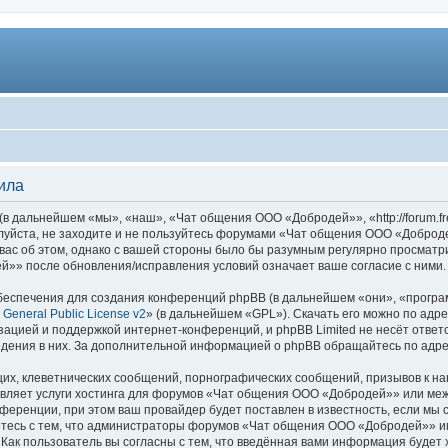
ила
дальнейшем «мы», «наш», «Чат общения ООО «Добродей»», «http://forum.fre
луйста, не заходите и не пользуйтесь форумами «Чат общения ООО «Доброде
вас об этом, однако с вашей стороны было бы разумным регулярно просматрив
»» после обновления/исправления условий означает ваше согласие с ними.
еспечения для создания конференций phpBB (в дальнейшем «они», «програ
General Public License v2
» (в дальнейшем «GPL»). Скачать его можно по адр
зацией и поддержкой интернет-конференций, и phpBB Limited не несёт ответ
ведения в них. За дополнительной информацией о phpBB обращайтесь по адр
их, клеветнических сообщений, порнографических сообщений, призывов к на
авляет услуги хостинга для форумов «Чат общения ООО «Добродей»» или м
ференции, при этом ваш провайдер будет поставлен в известность, если мы 
етесь с тем, что администраторы форумов «Чат общения ООО «Добродей»» им
Как пользователь вы согласны с тем, что введённая вами информация будет 