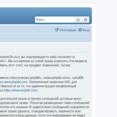
Поиск
Расширенный по
Регистрация
Вход
edom2b.ru»), вы подтверждаете своё согласие со
й»». Мы оставляем за собой право изменять эти правила
ать этот текст на предмет изменений, так как
ммное обеспечение phpBB», «www.phpbb.com», «phpBB
есу
www.phpbb.com
. Ограничения лицензии GPL для
ственности за то, что администрация конференций
есу
https://www.phpbb.com/
.
циональной розни и прочих сообщений, которые могут
еждународное право. Попытки размещения таких сообщений
сочтём это нужным. IP-адреса всех сообщений сохраняются
еют право удалить, отредактировать, перенести или
храниться в базе данных. Хотя эта информация не будет