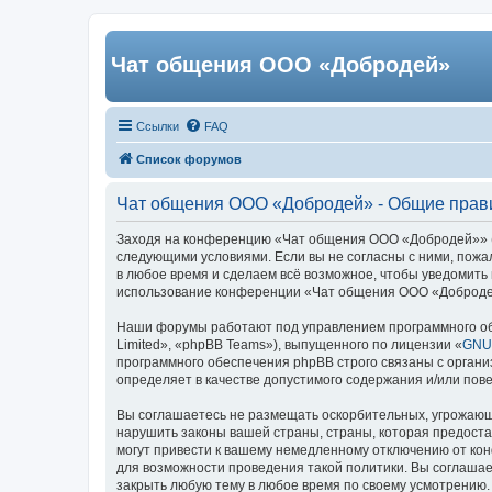
Чат общения ООО «Добродей»
Ссылки
FAQ
Список форумов
Чат общения ООО «Добродей» - Общие прав
Заходя на конференцию «Чат общения ООО «Добродей»» (в 
следующими условиями. Если вы не согласны с ними, пожа
в любое время и сделаем всё возможное, чтобы уведомить 
использование конференции «Чат общения ООО «Добродей
Наши форумы работают под управлением программного об
Limited», «phpBB Teams»), выпущенного по лицензии «
GNU 
программного обеспечения phpBB строго связаны с органи
определяет в качестве допустимого содержания и/или по
Вы соглашаетесь не размещать оскорбительных, угрожающ
нарушить законы вашей страны, страны, которая предост
могут привести к вашему немедленному отключению от кон
для возможности проведения такой политики. Вы соглаша
закрыть любую тему в любое время по своему усмотрению. 