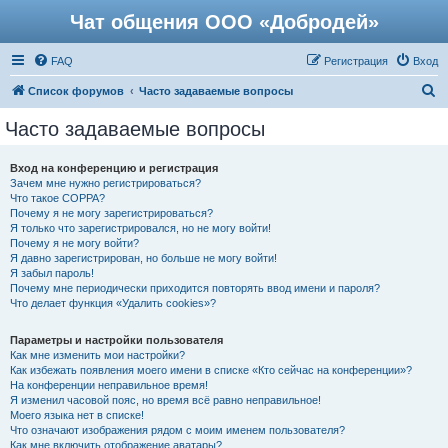
Чат общения ООО «Добродей»
FAQ
Регистрация
Вход
П
Список форумов
Часто задаваемые вопросы
о
Часто задаваемые вопросы
и
с
Вход на конференцию и регистрация
Зачем мне нужно регистрироваться?
к
Что такое COPPA?
Почему я не могу зарегистрироваться?
Я только что зарегистрировался, но не могу войти!
Почему я не могу войти?
Я давно зарегистрирован, но больше не могу войти!
Я забыл пароль!
Почему мне периодически приходится повторять ввод имени и пароля?
Что делает функция «Удалить cookies»?
Параметры и настройки пользователя
Как мне изменить мои настройки?
Как избежать появления моего имени в списке «Кто сейчас на конференции»?
На конференции неправильное время!
Я изменил часовой пояс, но время всё равно неправильное!
Моего языка нет в списке!
Что означают изображения рядом с моим именем пользователя?
Как мне включить отображение аватары?