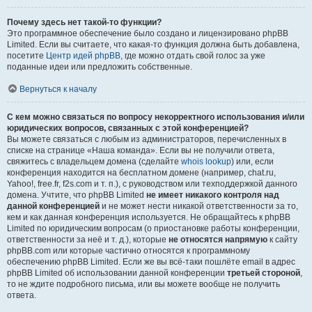
Почему здесь нет такой-то функции?
Это программное обеспечение было создано и лицензировано phpBB
Limited. Если вы считаете, что какая-то функция должна быть добавлена,
посетите
Центр идей phpBB
, где можно отдать свой голос за уже
поданные идеи или предложить собственные.
Вернуться к началу
С кем можно связаться по вопросу некорректного использования и/или
юридических вопросов, связанных с этой конференцией?
Вы можете связаться с любым из администраторов, перечисленных в
списке на странице «Наша команда». Если вы не получили ответа,
свяжитесь с владельцем домена (сделайте
whois lookup
) или, если
конференция находится на бесплатном домене (например, chat.ru,
Yahoo!, free.fr, f2s.com и т. п.), с руководством или техподдержкой данного
домена. Учтите, что phpBB Limited
не имеет никакого контроля над
данной конференцией
и не может нести никакой ответственности за то,
кем и как данная конференция используется. Не обращайтесь к phpBB
Limited по юридическим вопросам (о приостановке работы конференции,
ответственности за неё и т. д.), которые
не относятся напрямую
к сайту
phpBB.com или которые частично относятся к программному
обеспечению phpBB Limited. Если же вы всё-таки пошлёте email в адрес
phpBB Limited об использовании данной конференции
третьей стороной
,
то не ждите подробного письма, или вы можете вообще не получить
ответа.