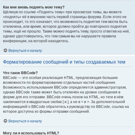
Как мне вновь поднять мою тему?
Щёлкнув по ссылке «Поднять тему» при просмотре темы, вы можете
«поднять» её в верхнюю часть первой страницы форума. Если этого не
происходит, то это означает, что возможность поднятия тем могла быть
отключена, или время, которое должно пройти до повторного поднятия
темы, ещё не прошло. Также можно поднять тему, просто ответив на неё,
однако удостоверьтесь, что тем самым вы не нарушаете правила
конференции, на которой находитесь.
Вернуться к началу
Форматирование сообщений и типы создаваемых тем
Что такое BBCode?
BBCode — это особая реализация HTML, предлагающая большие
возможности по форматированию отдельных частей сообщения.
Возможность использования BBCode определяется администратором,
однако BBCode также может быть отключён на уровне сообщения в
форме для его отправки. BBCode очень похож на HTML, но теги в нём
заключаются в квадратные скобки [ и ], а не в < и >. За дополнительной
информацией о BBCode обратитесь к руководству по BBCode, ссылка на
которое доступна из формы отправки сообщений.
Вернуться к началу
Могу ли я использовать HTML?