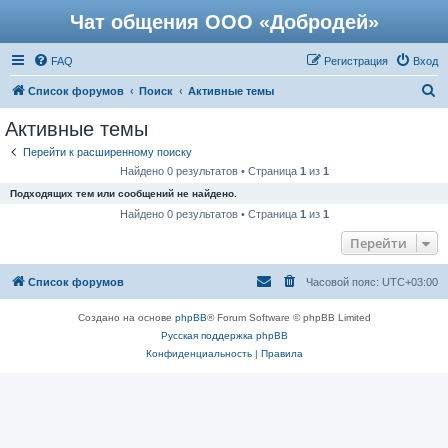
Чат общения ООО «Добродей»
FAQ
Регистрация
Вход
П
Список форумов
Поиск
Активные темы
о
Активные темы
и
Перейти к расширенному поиску
с
Найдено 0 результатов • Страница
1
из
1
к
Подходящих тем или сообщений не найдено.
Найдено 0 результатов • Страница
1
из
1
Перейти
Список форумов
Часовой пояс:
UTC+03:00
Создано на основе
phpBB
® Forum Software © phpBB Limited
Русская поддержка phpBB
Конфиденциальность
|
Правила