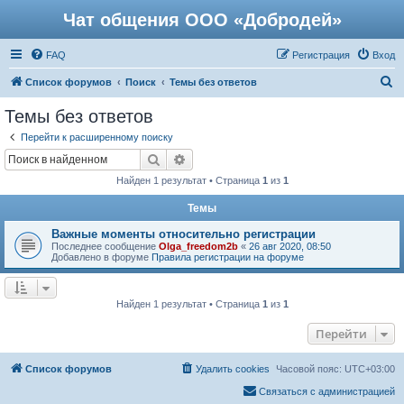
Чат общения ООО «Добродей»
FAQ
Регистрация
Вход
П
Список форумов
Поиск
Темы без ответов
о
Темы без ответов
и
Перейти к расширенному поиску
с
Поиск
Расширенный поиск
к
Найден 1 результат • Страница
1
из
1
Темы
Важные моменты относительно регистрации
Последнее сообщение
Olga_freedom2b
«
26 авг 2020, 08:50
Добавлено в форуме
Правила регистрации на форуме
Найден 1 результат • Страница
1
из
1
Перейти
Список форумов
Удалить cookies
Часовой пояс:
UTC+03:00
Связаться с администрацией