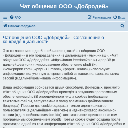
Чат общения ООО «Добродей»
FAQ
Регистрация
Вход
П
Список форумов
о
Чат общения ООО «Добродей» - Соглашение о
и
конфиденциальности
с
Это соглашение подробно объясняет, как «Чат общения ООО
к
«Добродей»» и его подразделения (в дальнейшем «мы», «наш», «Чат
общения ООО «Добродей»», «https://forum.freedom2b.ru») и phpBB (в
дальнейшем «они», «программное обеспечение phpBB»,
«www.phpbb.com», «phpBB Limited», «phpBB Teams») используют
информацию, полученную во время любой из ваших пользовательских
сессий (в дальнейшем «ваша информация»).
Ваша информация собирается двумя способами. Во-первых, просмотр
«Чат общения ООО «Добродей»» приведёт к созданию программным
обеспечением phpBB определённого числа cookies (небольшие
текстовые файлы, загружаемые в папку временных файлов вашего
браузера). Первые две cookie содержат только идентификатор
пользователя (в дальнейшем «user-id») и идентификатор анонимной
сессии (в дальнейшем «session-id»), автоматически присвоенные вам
программным обеспечением phpBB. Третья cookie будет создана после
просмотра одной из тем конференции «Чат общения ООО «Добродей»» и