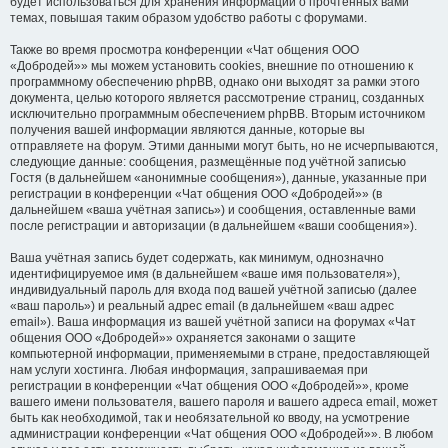
будет использоваться для хранения информации о прочтённых вами
темах, повышая таким образом удобство работы с форумами.
Также во время просмотра конференции «Чат общения ООО
«Добродей»» мы можем установить cookies, внешние по отношению к
программному обеспечению phpBB, однако они выходят за рамки этого
документа, целью которого является рассмотрение страниц, созданных
исключительно программным обеспечением phpBB. Вторым источником
получения вашей информации являются данные, которые вы
отправляете на форум. Этими данными могут быть, но не исчерпываются,
следующие данные: сообщения, размещённые под учётной записью
Гостя (в дальнейшем «анонимные сообщения»), данные, указанные при
регистрации в конференции «Чат общения ООО «Добродей»» (в
дальнейшем «ваша учётная запись») и сообщения, оставленные вами
после регистрации и авторизации (в дальнейшем «ваши сообщения»).
Ваша учётная запись будет содержать, как минимум, однозначно
идентифицируемое имя (в дальнейшем «ваше имя пользователя»),
индивидуальный пароль для входа под вашей учётной записью (далее
«ваш пароль») и реальный адрес email (в дальнейшем «ваш адрес
email»). Ваша информация из вашей учётной записи на форумах «Чат
общения ООО «Добродей»» охраняется законами о защите
компьютерной информации, применяемыми в стране, предоставляющей
нам услуги хостинга. Любая информация, запрашиваемая при
регистрации в конференции «Чат общения ООО «Добродей»», кроме
вашего имени пользователя, вашего пароля и вашего адреса email, может
быть как необходимой, так и необязательной ко вводу, на усмотрение
администрации конференции «Чат общения ООО «Добродей»». В любом